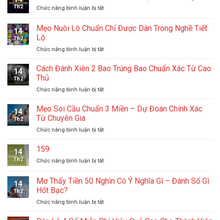
Th2
Chức năng bình luận bị tắt
ở
Cách
Chơi
Mẹo Nuôi Lô Chuẩn Chỉ Được Dân Trong Nghề Tiết
14
Lô
Lộ
Th2
Đề
Chức năng bình luận bị tắt
ở
Miền
Mẹo
Bắc
Nuôi
Bất
Cách Đánh Xiên 2 Bao Trúng Bao Chuẩn Xác Từ Cao
14
Lô
Bại
Thủ
Th2
Chuẩn
Luôn
Chức năng bình luận bị tắt
ở
Chỉ
Thắng
Cách
Được
Lớn
Đánh
Mẹo Soi Cầu Chuẩn 3 Miền – Dự Đoán Chính Xác
Dân
14
Xiên
Trong
Từ Chuyên Gia
Th2
2
Nghề
Chức năng bình luận bị tắt
ở
Bao
Tiết
Mẹo
Trúng
Lộ
Soi
159
Bao
14
Cầu
Chuẩn
Th2
Chức năng bình luận bị tắt
ở
Chuẩn
Xác
3
Từ
Mơ Thấy Tiền 50 Nghìn Có Ý Nghĩa Gì – Đánh Số Gì
Miền
Cao
14
–
Hốt Bạc?
Thủ
Th2
Dự
Chức năng bình luận bị tắt
ở
Đoán
Mơ
Chính
Thấy