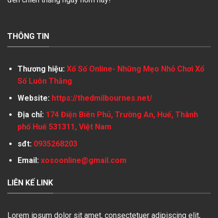
THÔNG TIN
Thương hiệu:
Xổ Số Online- Những Mẹo Nhỏ Chơi Xổ
Số Luôn Thắng
Website:
https://thedmilbournes.net/
Địa chỉ:
174 Điện Biên Phủ, Trường An, Huế, Thành
phố Huế 531311, Việt Nam
sđt:
0935268203
Email:
xosoonline@gmail.com
LIÊN KẾ LINK
Lorem ipsum dolor sit amet, consectetuer adipiscing elit,