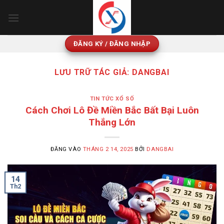
Bỏ
qua
nội
dung
ĐĂNG KÝ / ĐĂNG NHẬP
LƯU TRỮ TÁC GIẢ:
DANGBAI
TIN TỨC XỔ SỐ
Cách Chơi Lô Đề Miền Bắc Bất Bại Luôn
Thắng Lớn
ĐĂNG VÀO
THÁNG 2 14, 2025
BỞI
DANGBAI
14
Th2