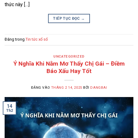
thức này […]
TIẾP TỤC ĐỌC
→
Đăng trong
Tin tức xổ số
UNCATEGORIZED
Ý Nghĩa Khi Nằm Mơ Thấy Chị Gái – Điềm
Báo Xấu Hay Tốt
ĐĂNG VÀO
THÁNG 2 14, 2025
BỞI
DANGBAI
14
Th2