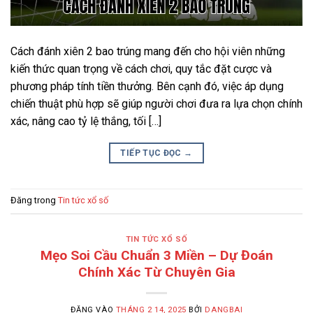
Cách đánh xiên 2 bao trúng mang đến cho hội viên những
kiến thức quan trọng về cách chơi, quy tắc đặt cược và
phương pháp tính tiền thưởng. Bên cạnh đó, việc áp dụng
chiến thuật phù hợp sẽ giúp người chơi đưa ra lựa chọn chính
xác, nâng cao tỷ lệ thắng, tối […]
TIẾP TỤC ĐỌC
→
Đăng trong
Tin tức xổ số
TIN TỨC XỔ SỐ
Mẹo Soi Cầu Chuẩn 3 Miền – Dự Đoán
Chính Xác Từ Chuyên Gia
ĐĂNG VÀO
THÁNG 2 14, 2025
BỞI
DANGBAI