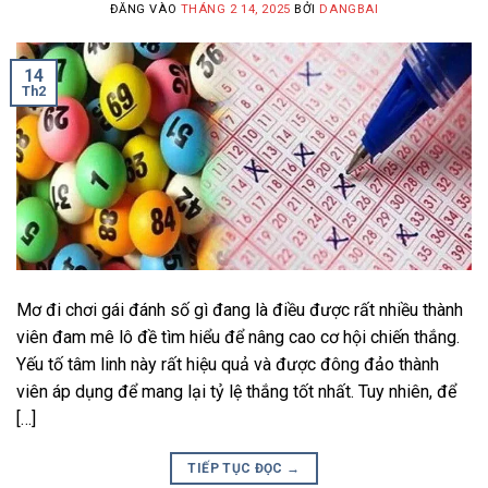
ĐĂNG VÀO
THÁNG 2 14, 2025
BỞI
DANGBAI
14
Th2
Mơ đi chơi gái đánh số gì đang là điều được rất nhiều thành
viên đam mê lô đề tìm hiểu để nâng cao cơ hội chiến thắng.
Yếu tố tâm linh này rất hiệu quả và được đông đảo thành
viên áp dụng để mang lại tỷ lệ thắng tốt nhất. Tuy nhiên, để
[…]
TIẾP TỤC ĐỌC
→