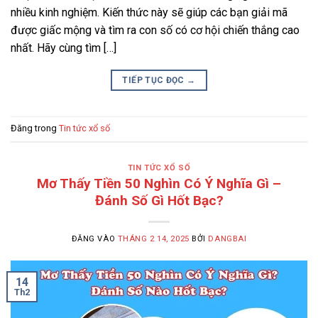
nhiều kinh nghiệm. Kiến thức này sẽ giúp các bạn giải mã
được giấc mộng và tìm ra con số có cơ hội chiến thắng cao
nhất. Hãy cùng tìm […]
TIẾP TỤC ĐỌC
→
Đăng trong
Tin tức xổ số
TIN TỨC XỔ SỐ
Mơ Thấy Tiền 50 Nghìn Có Ý Nghĩa Gì –
Đánh Số Gì Hốt Bạc?
ĐĂNG VÀO
THÁNG 2 14, 2025
BỞI
DANGBAI
14
Th2