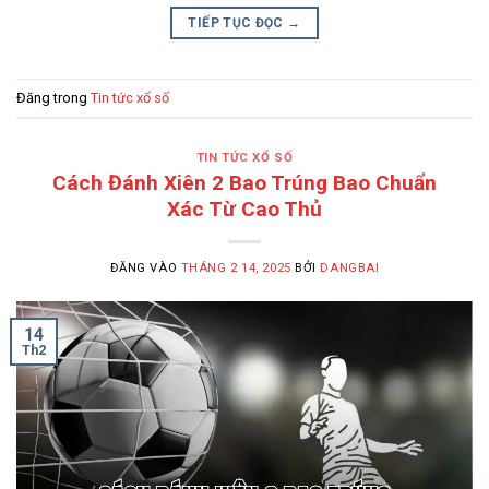
TIẾP TỤC ĐỌC
→
Đăng trong
Tin tức xổ số
TIN TỨC XỔ SỐ
Cách Đánh Xiên 2 Bao Trúng Bao Chuẩn
Xác Từ Cao Thủ
ĐĂNG VÀO
THÁNG 2 14, 2025
BỞI
DANGBAI
14
Th2