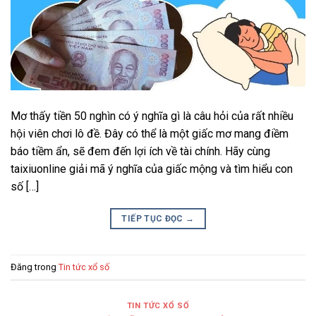
Mơ thấy tiền 50 nghìn có ý nghĩa gì là câu hỏi của rất nhiều
hội viên chơi lô đề. Đây có thể là một giấc mơ mang điềm
báo tiềm ẩn, sẽ đem đến lợi ích về tài chính. Hãy cùng
taixiuonline giải mã ý nghĩa của giấc mộng và tìm hiểu con
số […]
TIẾP TỤC ĐỌC
→
Đăng trong
Tin tức xổ số
TIN TỨC XỔ SỐ