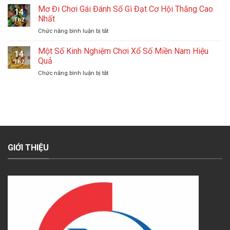
–
Nghĩa
Hiệu
Mơ Đi Chơi Gái Đánh Số Gì Đạt Cơ Hội Thắng Cao
Đánh
14
Khi
Quả
Nhất
Số
Th2
Nằm
Cao
Gì
Chức năng bình luận bị tắt
ở
Mơ
Cho
Hốt
Mơ
Thấy
Thành
Bạc?
Đi
Một Số Kinh Nghiệm Chơi Xổ Số Miền Nam Hiệu
Chị
Viên
14
Chơi
Gái
Quả
Th2
Gái
–
Chức năng bình luận bị tắt
ở
Đánh
Điềm
Một
Số
Báo
Số
Gì
Xấu
Kinh
Đạt
Hay
Nghiệm
Cơ
Tốt
Chơi
Hội
Xổ
Thắng
Số
Cao
Miền
Nhất
GIỚI THIỆU
Nam
Hiệu
Quả