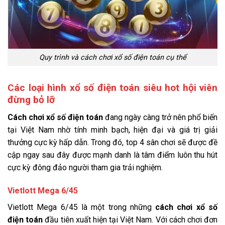
Quy trình và cách chơi xổ số điện toán cụ thể
Các loại hình xổ số điện toán siêu hot hội viên
đừng bỏ lỡ
Cách chơi xổ số điện toán
đang ngày càng trở nên phổ biến
tại Việt Nam nhờ tính minh bạch, hiện đại và giá trị giải
thưởng cực kỳ hấp dẫn. Trong đó, top 4 sân chơi sẽ được đề
cập ngay sau đây được mạnh danh là tâm điểm luôn thu hút
cực kỳ đông đảo người tham gia trải nghiệm.
Vietlott Mega 6/45
Vietlott Mega 6/45 là một trong những
cách chơi xổ số
điện toán
đầu tiên xuất hiện tại Việt Nam. Với cách chơi đơn