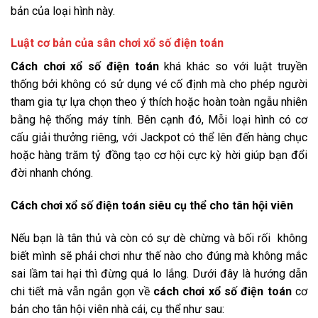
bản của loại hình này.
Luật cơ bản của sân chơi xổ số điện toán
Cách chơi xổ số điện toán
khá khác so với luật truyền
thống bởi không có sử dụng vé cố định mà cho phép người
tham gia tự lựa chọn theo ý thích hoặc hoàn toàn ngẫu nhiên
bằng hệ thống máy tính. Bên cạnh đó, Mỗi loại hình có cơ
cấu giải thưởng riêng, với Jackpot có thể lên đến hàng chục
hoặc hàng trăm tỷ đồng tạo cơ hội cực kỳ hời giúp bạn đổi
đời nhanh chóng.
Cách chơi xổ số điện toán siêu cụ thể cho tân hội viên
Nếu bạn là tân thủ và còn có sự dè chừng và bối rối không
biết mình sẽ phải chơi như thế nào cho đúng mà không mắc
sai lầm tai hại thì đừng quá lo lắng. Dưới đây là hướng dẫn
chi tiết mà vẫn ngắn gọn về
cách chơi xổ số điện toán
cơ
bản cho tân hội viên nhà cái, cụ thể như sau: