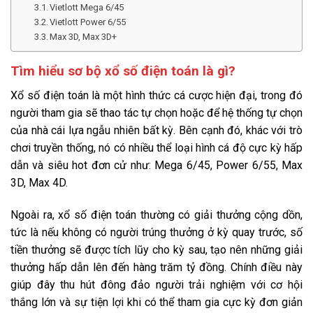
Vietlott Mega 6/45
Vietlott Power 6/55
Max 3D, Max 3D+
Tìm hiểu sơ bộ xổ số điện toán là gì?
Xổ số điện toán là một hình thức cá cược hiện đại, trong đó
người tham gia sẽ thao tác tự chọn hoặc để hệ thống tự chọn
của nhà cái lựa ngẫu nhiên bất kỳ. Bên cạnh đó, khác với trò
chơi truyền thống, nó có nhiều thể loại hình cá độ cực kỳ hấp
dẫn và siêu hot đơn cử như: Mega 6/45, Power 6/55, Max
3D, Max 4D.
Ngoài ra, xổ số điện toán thường có giải thưởng cộng dồn,
tức là nếu không có người trúng thưởng ở kỳ quay trước, số
tiền thưởng sẽ được tích lũy cho kỳ sau, tạo nên những giải
thưởng hấp dẫn lên đến hàng trăm tỷ đồng. Chính điều này
giúp đây thu hút đông đảo người trải nghiệm với cơ hội
thắng lớn và sự tiện lợi khi có thể tham gia cực kỳ đơn giản