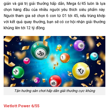
giản và giá trị giải thưởng hấp dẫn, Mega 6/45 luôn là lựa
chọn hàng đầu của nhiều người yêu thích siêu phẩm này.
Người tham gia sẽ chọn 6 con từ 01 tới 45, nếu trùng khớp
với kết quả quay thưởng, bạn sẽ có cơ hội nhận giải thưởng
khủng lên tới 12 tỷ đồng.
Tận hưởng sân chơi hấp dẫn giải thưởng cực khủng
Vietlott Power 6/55