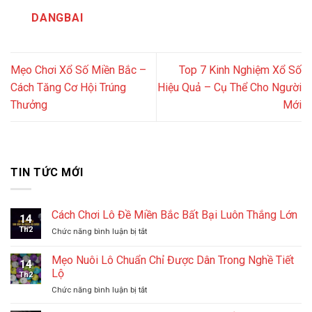
DANGBAI
Mẹo Chơi Xổ Số Miền Bắc –
Top 7 Kinh Nghiệm Xổ Số
Cách Tăng Cơ Hội Trúng
Hiệu Quả – Cụ Thể Cho Người
Thưởng
Mới
TIN TỨC MỚI
Cách Chơi Lô Đề Miền Bắc Bất Bại Luôn Thắng Lớn
14
Th2
Chức năng bình luận bị tắt
ở
Cách
Chơi
Mẹo Nuôi Lô Chuẩn Chỉ Được Dân Trong Nghề Tiết
14
Lô
Lộ
Th2
Đề
Chức năng bình luận bị tắt
ở
Miền
Mẹo
Bắc