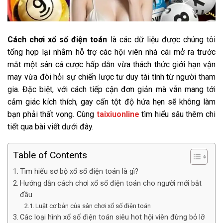
Cách chơi xổ số điện toán
là các dữ liệu được chúng tôi
tổng hợp lại nhằm hỗ trợ các hội viên nhà cái mở ra trước
mắt một sân cá cược hấp dẫn vừa thách thức giới hạn vận
may vừa đòi hỏi sự chiến lược tư duy tài tình từ người tham
gia. Đặc biệt, với cách tiếp cận đơn giản mà vẫn mang tới
cảm giác kích thích, gay cấn tột độ hứa hẹn sẽ không làm
bạn phải thất vọng. Cùng
taixiuonline
tìm hiểu sâu thêm chi
tiết qua bài viết dưới đây.
Table of Contents
Tìm hiểu sơ bộ xổ số điện toán là gì?
Hướng dẫn cách chơi xổ số điện toán cho người mới bắt
đầu
Luật cơ bản của sân chơi xổ số điện toán
Các loại hình xổ số điện toán siêu hot hội viên đừng bỏ lỡ