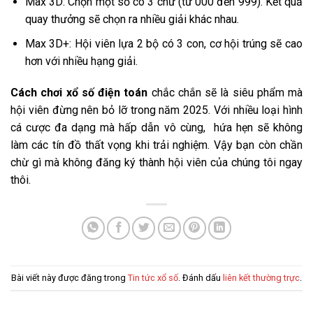
Max 3D: Chọn một số có 3 chữ (từ 000 đến 999). Kết quả
quay thưởng sẽ chọn ra nhiều giải khác nhau.
Max 3D+: Hội viên lựa 2 bộ có 3 con, cơ hội trúng sẽ cao
hơn với nhiều hạng giải.
Cách chơi xổ số điện toán
chắc chắn sẽ là siêu phẩm mà
hội viên đừng nên bỏ lỡ trong năm 2025. Với nhiều loại hình
cá cược đa dạng mà hấp dẫn vô cùng, hứa hẹn sẽ không
làm các tín đồ thất vọng khi trải nghiệm. Vậy bạn còn chần
chừ gì mà không đăng ký thành hội viên của chúng tôi ngay
thôi.
Bài viết này được đăng trong
Tin tức xổ số
. Đánh dấu
liên kết thường trực
.