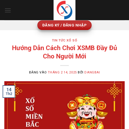
Bỏ
qua
nội
dung
ĐĂNG KÝ / ĐĂNG NHẬP
TIN TỨC XỔ SỐ
Hướng Dẫn Cách Chơi XSMB Đầy Đủ
Cho Người Mới
ĐĂNG VÀO
THÁNG 2 14, 2025
BỞI
DANGBAI
14
Th2