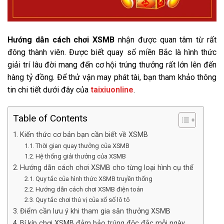
Hướng dẫn cách chơi XSMB
nhận được quan tâm từ rất
đông thành viên. Được biết quay số miền Bắc là hình thức
giải trí lâu đời mang đến cơ hội trúng thưởng rất lớn lên đến
hàng tỷ đồng. Để thử vận may phát tài, bạn tham khảo thông
tin chi tiết dưới đây của
taixiuonline
.
Table of Contents
Kiến thức cơ bản bạn cần biết về XSMB
Thời gian quay thưởng của XSMB
Hệ thống giải thưởng của XSMB
Hướng dẫn cách chơi XSMB cho từng loại hình cụ thể
Quy tắc của hình thức XSMB truyền thống
Hướng dẫn cách chơi XSMB điện toán
Quy tắc chơi thú vị của xổ số lô tô
Điểm cần lưu ý khi tham gia săn thưởng XSMB
Bí kíp chơi XSMB đảm bảo trúng độc đắc mỗi ngày